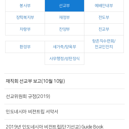
봉사부
선교부
예배안내부
장학복지부
재정부
전도부
차량부
찬양부
친교부
항존직수련회/
환경부
새가족/양육부
전교인잔치
사무행정/성탄장식
재직회 선교부 보고(10월 10일)
선교위원회 규정(2019)
인도네시아 비젼트립 서약서
2019년 인도네시아 비전트립(단기선교) Guide Book