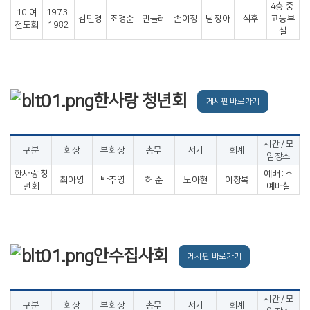
4층 중.
10 여
1973-
김민경
조경순
민들레
손여정
남정아
식후
고등부
전도회
1982
실
한사랑 청년회
게시판 바로가기
시간 / 모
구분
회장
부회장
총무
서기
회계
임장소
한사랑 청
예배 : 소
최아영
박주영
허 준
노아현
이창복
년회
예배실
안수집사회
게시판 바로가기
시간 / 모
구분
회장
부회장
총무
서기
회계