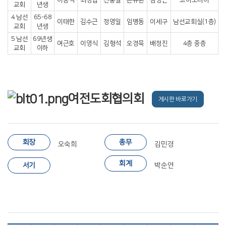
교회
년생
4 남선
65-68
이태한
김수근
정영일
임병동
이세구
남선교회실(1층)
교회
년생
5 남선
69년생
여근호
이영식
김형석
오경묵
배정진
4층 중층
교회
이하
여전도회협의회
게시판 바로가기
회장
총무
오숙희
김민경
회계
서기
박순연