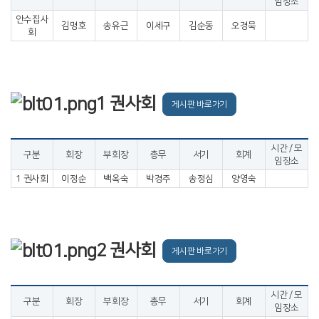
임장소
안수집사
김명호
송유근
이세구
김순동
오경묵
회
1 권사회
게시판 바로가기
시간 / 모
구분
회장
부회장
총무
서기
회계
임장소
1 권사회
이정순
백옥숙
박경주
송정심
양영숙
2 권사회
게시판 바로가기
시간 / 모
구분
회장
부회장
총무
서기
회계
임장소