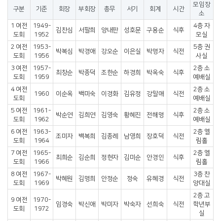
모임장
구분
기준
회장
부회장
총무
서기
회계
시간
소
1 여전
1949-
4층 자
김찬심
서팔희
양내판
성호문
구용순
식후
도회
1952
모실
2 여전
1953-
5층 권
박복심
박경애
강오순
이은실
박명자
식전
도회
1956
사실
3 여전
1957-
2층 소
최창순
박종덕
조한순
하경희
박옥숙
식후
도회
1959
예배실
4 여전
2층 소
1960
이순옥
백미숙
이경화
김유정
강말애
식전
도회
예배실
5 여전
1961-
2층 소
박순연
김희연
김영숙
황혜진
전해명
식후
도회
1962
예배실
6 여전
1963-
2층 엘
조미자
백복희
김종례
남영희
장호덕
식전
도회
1964
림홀
7 여전
1965-
2층 엘
최희순
김순희
정현자
김미순
안경인
식후
도회
1966
림홀
8 여전
1967-
3층 찬
박혜원
김명희
안정순
정숙
유혜경
식전
도회
1969
양대실
2층 고
9 여전
1970-
임경숙
박신애
박미자
박숙자
선희숙
식전
학년부
도회
1972
실