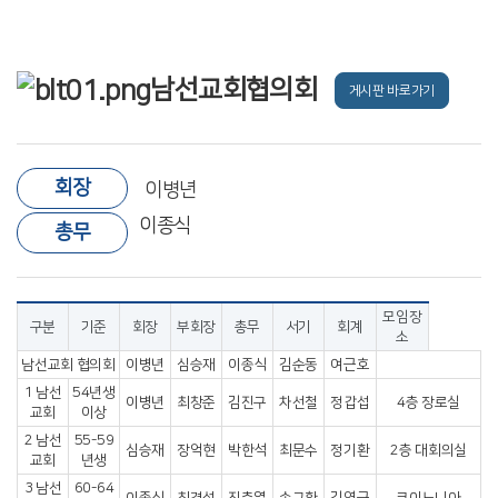
남선교회협의회
게시판 바로가기
회장
이병년
이종식
총무
모임장
구분
기준
회장
부회장
총무
서기
회계
소
남선교회 협의회
이병년
심승재
이종식
김순동
여근호
1 남선
54년생
이병년
최창준
김진구
차선철
정갑섭
4층 장로실
교회
이상
2 남선
55-59
심승재
장억현
박한석
최문수
정기환
2층 대회의실
교회
년생
3 남선
60-64
이종식
최경섭
진충열
손규환
김영근
코이노니아