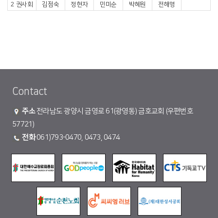
2 권사회
김점숙
정현자
민미순
박혜원
전해명
Contact
주소
전라남도 광양시 금영로 61(광영동) 금호교회 (우편번호
57721)
전화
061)793-0470, 0473, 0474